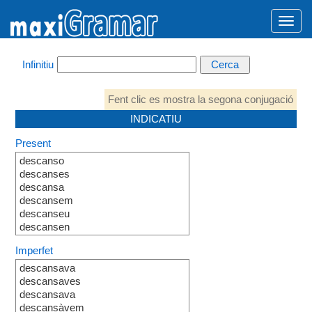
Infinitiu
Fent clic es mostra la segona conjugació
INDICATIU
Present
descanso
descanses
descansa
descansem
descanseu
descansen
Imperfet
descansava
descansaves
descansava
descansàvem