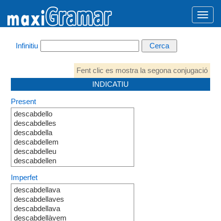
Infinitiu
Fent clic es mostra la segona conjugació
INDICATIU
Present
descabdello
descabdelles
descabdella
descabdellem
descabdelleu
descabdellen
Imperfet
descabdellava
descabdellaves
descabdellava
descabdellàvem