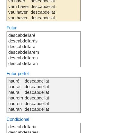
va haver
descabdellat
vam haver
descabdellat
vau haver
descabdellat
van haver
descabdellat
Futur
descabdellaré
descabdellaràs
descabdellarà
descabdellarem
descabdellareu
descabdellaran
Futur perfet
hauré
descabdellat
hauràs
descabdellat
haurà
descabdellat
haurem
descabdellat
haureu
descabdellat
hauran
descabdellat
Condicional
descabdellaria
descabdellaries