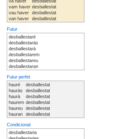
va haver
desballestat
vam haver
desballestat
vau haver
desballestat
van haver
desballestat
Futur
desballestaré
desballestaràs
desballestarà
desballestarem
desballestareu
desballestaran
Futur perfet
hauré
desballestat
hauràs
desballestat
haurà
desballestat
haurem
desballestat
haureu
desballestat
hauran
desballestat
Condicional
desballestaria
desballestaries