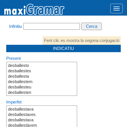
Infinitiu
Fent clic es mostra la segona conjugació
INDICATIU
Present
desballesto
desballestes
desballesta
desballestem
desballesteu
desballesten
Imperfet
desballestava
desballestaves
desballestava
desballestàvem