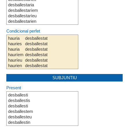
desballestaria
desballestaríem
desballestaríeu
desballestarien
Condicional perfet
hauria
desballestat
hauries
desballestat
hauria
desballestat
hauríem
desballestat
hauríeu
desballestat
haurien
desballestat
SUBJUNTIU
Present
desballesti
desballestis
desballesti
desballestem
desballesteu
desballestin