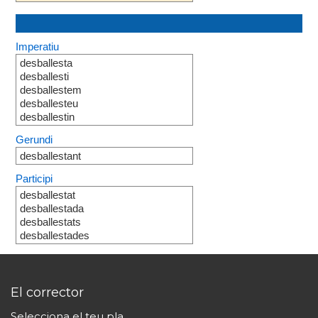
Imperatiu
desballesta
desballesti
desballestem
desballesteu
desballestin
Gerundi
desballestant
Participi
desballestat
desballestada
desballestats
desballestades
El corrector
Selecciona el teu pla