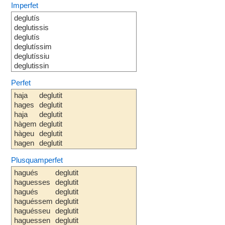
Imperfet
deglutís
deglutissis
deglutís
deglutíssim
deglutíssiu
deglutissin
Perfet
haja
deglutit
hages
deglutit
haja
deglutit
hàgem
deglutit
hàgeu
deglutit
hagen
deglutit
Plusquamperfet
hagués
deglutit
haguesses
deglutit
hagués
deglutit
haguéssem
deglutit
haguésseu
deglutit
haguessen
deglutit