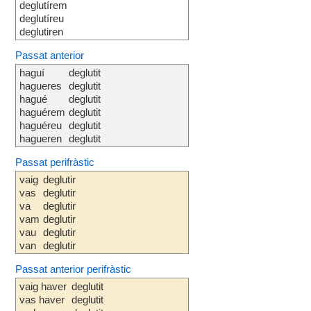
deglutírem
deglutíreu
deglutiren
Passat anterior
haguí
deglutit
hagueres
deglutit
hagué
deglutit
haguérem
deglutit
haguéreu
deglutit
hagueren
deglutit
Passat perifràstic
vaig
deglutir
vas
deglutir
va
deglutir
vam
deglutir
vau
deglutir
van
deglutir
Passat anterior perifràstic
vaig haver
deglutit
vas haver
deglutit