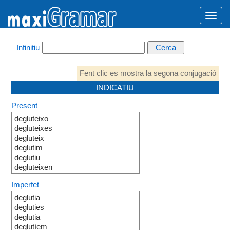
Infinitiu
Fent clic es mostra la segona conjugació
INDICATIU
Present
degluteixo
degluteixes
degluteix
deglutim
deglutiu
degluteixen
Imperfet
deglutia
degluties
deglutia
deglutíem