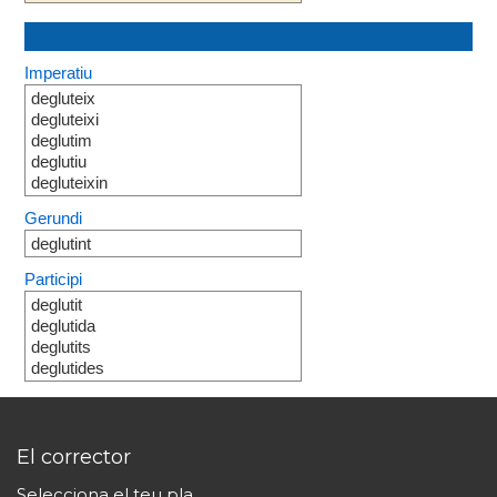
Imperatiu
degluteix
degluteixi
deglutim
deglutiu
degluteixin
Gerundi
deglutint
Participi
deglutit
deglutida
deglutits
deglutides
El corrector
Selecciona el teu pla