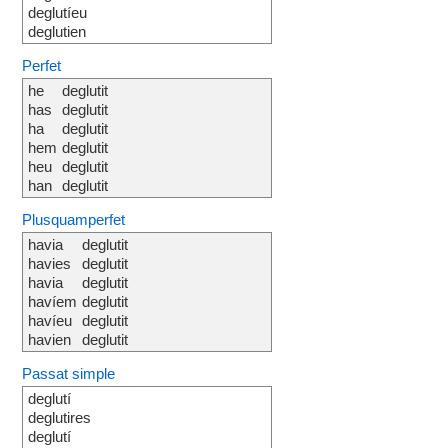
deglutíeu
deglutien
Perfet
he
deglutit
has
deglutit
ha
deglutit
hem
deglutit
heu
deglutit
han
deglutit
Plusquamperfet
havia
deglutit
havies
deglutit
havia
deglutit
havíem
deglutit
havíeu
deglutit
havien
deglutit
Passat simple
deglutí
deglutires
deglutí