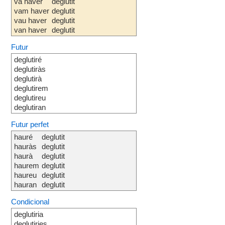
va haver
deglutit
vam haver
deglutit
vau haver
deglutit
van haver
deglutit
Futur
deglutiré
deglutiràs
deglutirà
deglutirem
deglutireu
deglutiran
Futur perfet
hauré
deglutit
hauràs
deglutit
haurà
deglutit
haurem
deglutit
haureu
deglutit
hauran
deglutit
Condicional
deglutiria
deglutiries