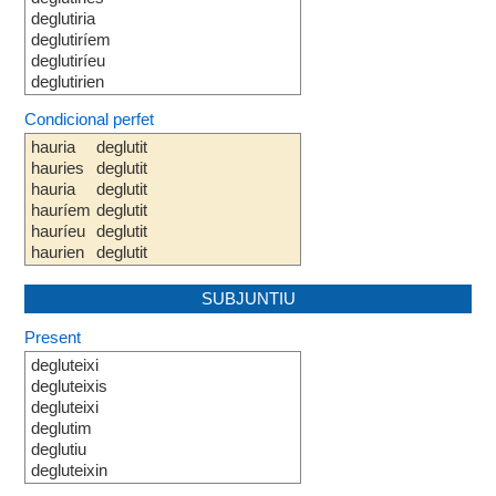
deglutiria
deglutiríem
deglutiríeu
deglutirien
Condicional perfet
hauria
deglutit
hauries
deglutit
hauria
deglutit
hauríem
deglutit
hauríeu
deglutit
haurien
deglutit
SUBJUNTIU
Present
degluteixi
degluteixis
degluteixi
deglutim
deglutiu
degluteixin