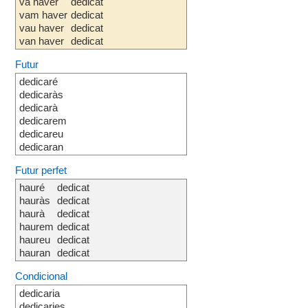
va haver
dedicat
vam haver
dedicat
vau haver
dedicat
van haver
dedicat
Futur
dedicaré
dedicaràs
dedicarà
dedicarem
dedicareu
dedicaran
Futur perfet
hauré
dedicat
hauràs
dedicat
haurà
dedicat
haurem
dedicat
haureu
dedicat
hauran
dedicat
Condicional
dedicaria
dedicaries