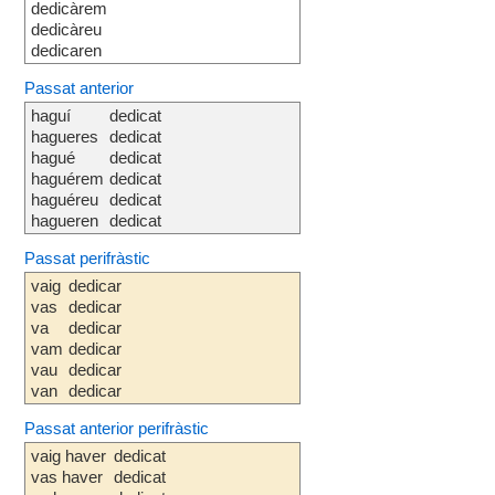
dedicàrem
dedicàreu
dedicaren
Passat anterior
haguí
dedicat
hagueres
dedicat
hagué
dedicat
haguérem
dedicat
haguéreu
dedicat
hagueren
dedicat
Passat perifràstic
vaig
dedicar
vas
dedicar
va
dedicar
vam
dedicar
vau
dedicar
van
dedicar
Passat anterior perifràstic
vaig haver
dedicat
vas haver
dedicat