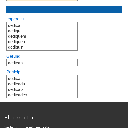
Imperatiu
dedica
dediqui
dediquem
dediqueu
dediquin
Gerundi
dedicant
Participi
dedicat
dedicada
dedicats
dedicades
El corrector
Selecciona el teu pla