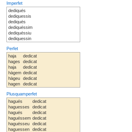
Imperfet
dediqués
dediquessis
dediqués
dediquéssim
dediquéssiu
dediquessin
Perfet
haja
dedicat
hages
dedicat
haja
dedicat
hàgem
dedicat
hàgeu
dedicat
hagen
dedicat
Plusquamperfet
hagués
dedicat
haguesses
dedicat
hagués
dedicat
haguéssem
dedicat
haguésseu
dedicat
haguessen
dedicat