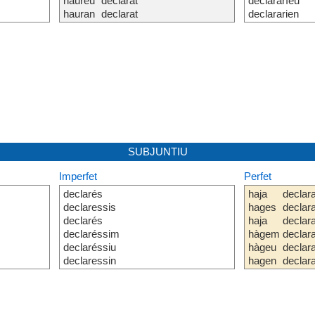
haureu
declarat
declararíeu
hauran
declarat
declararien
SUBJUNTIU
Imperfet
Perfet
declarés
haja
declara
declaressis
hages
declara
declarés
haja
declara
declaréssim
hàgem
declara
declaréssiu
hàgeu
declara
declaressin
hagen
declara