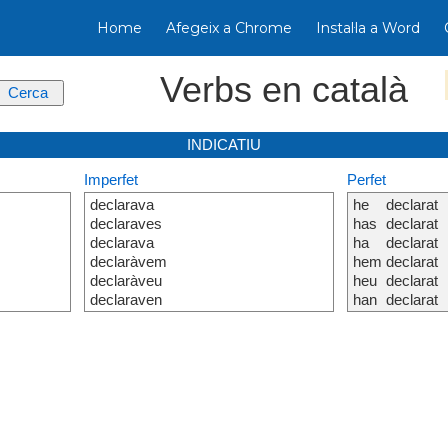
Home
Afegeix a Chrome
Instal·la a Word
Verbs en català
INDICATIU
Imperfet
Perfet
declarava
he
declarat
declaraves
has
declarat
declarava
ha
declarat
declaràvem
hem
declarat
declaràveu
heu
declarat
declaraven
han
declarat