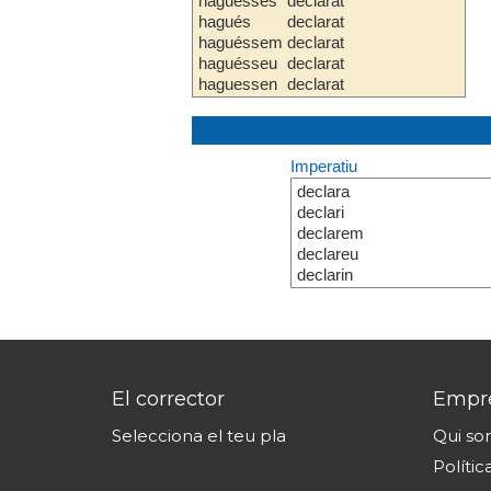
haguesses
declarat
hagués
declarat
haguéssem
declarat
haguésseu
declarat
haguessen
declarat
Imperatiu
declara
declari
declarem
declareu
declarin
El corrector
Empr
Selecciona el teu pla
Qui s
Polític