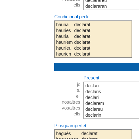
declarareu
ells
declararan
Condicional perfet
hauria
declarat
hauries
declarat
hauria
declarat
hauríem
declarat
hauríeu
declarat
haurien
declarat
Present
jo
declari
tu
declaris
ell
declari
nosaltres
declarem
vosaltres
declareu
ells
declarin
Plusquamperfet
hagués
declarat