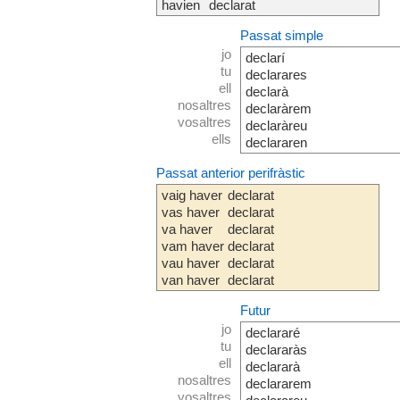
havien
declarat
Passat simple
jo
declarí
tu
declarares
ell
declarà
nosaltres
declaràrem
vosaltres
declaràreu
ells
declararen
Passat anterior perifràstic
vaig haver
declarat
vas haver
declarat
va haver
declarat
vam haver
declarat
vau haver
declarat
van haver
declarat
Futur
jo
declararé
tu
declararàs
ell
declararà
nosaltres
declararem
vosaltres