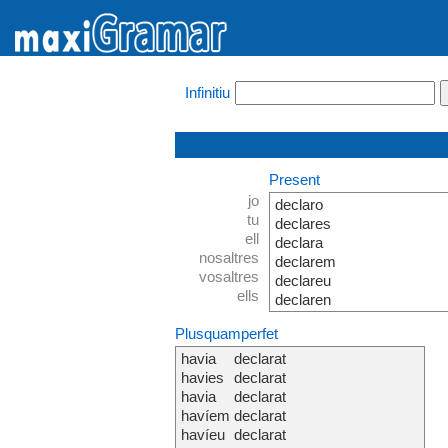
Infinitiu
Present
jo
declaro
tu
declares
ell
declara
nosaltres
declarem
vosaltres
declareu
ells
declaren
Plusquamperfet
havia
declarat
havies
declarat
havia
declarat
havíem
declarat
havíeu
declarat