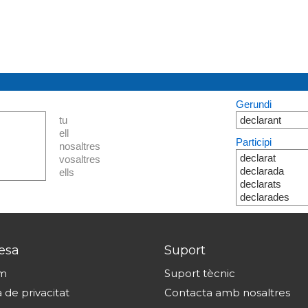
Gerundi
tu
declarant
ell
Participi
nosaltres
declarat
vosaltres
declarada
ells
declarats
declarades
esa
Suport
om
Suport tècnic
a de privacitat
Contacta amb nosaltres