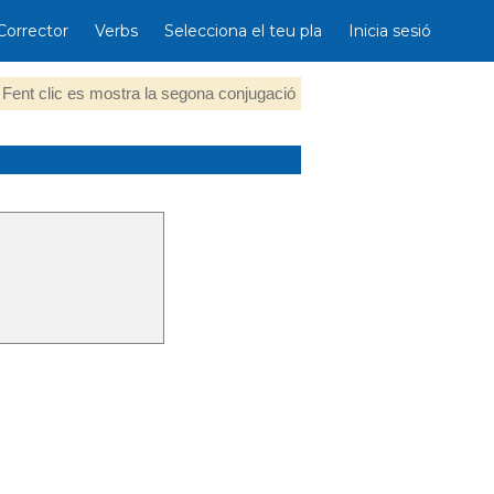
Corrector
Verbs
Selecciona el teu pla
Inicia sesió
Fent clic es mostra la segona conjugació