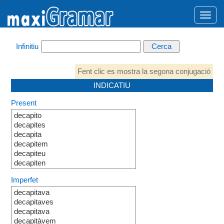
Infinitiu
Fent clic es mostra la segona conjugació
INDICATIU
Present
decapito
decapites
decapita
decapitem
decapiteu
decapiten
Imperfet
decapitava
decapitaves
decapitava
decapitàvem