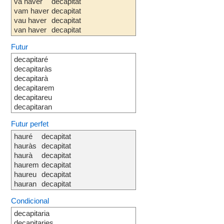
va haver
decapitat
vam haver
decapitat
vau haver
decapitat
van haver
decapitat
Futur
decapitaré
decapitaràs
decapitarà
decapitarem
decapitareu
decapitaran
Futur perfet
hauré
decapitat
hauràs
decapitat
haurà
decapitat
haurem
decapitat
haureu
decapitat
hauran
decapitat
Condicional
decapitaria
decapitaries