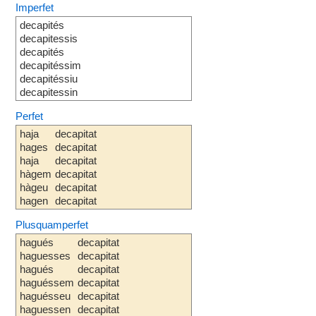
Imperfet
decapités
decapitessis
decapités
decapitéssim
decapitéssiu
decapitessin
Perfet
haja
decapitat
hages
decapitat
haja
decapitat
hàgem
decapitat
hàgeu
decapitat
hagen
decapitat
Plusquamperfet
hagués
decapitat
haguesses
decapitat
hagués
decapitat
haguéssem
decapitat
haguésseu
decapitat
haguessen
decapitat