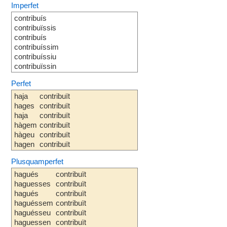
Imperfet
contribuís
contribuïssis
contribuís
contribuíssim
contribuíssiu
contribuïssin
Perfet
haja
contribuït
hages
contribuït
haja
contribuït
hàgem
contribuït
hàgeu
contribuït
hagen
contribuït
Plusquamperfet
hagués
contribuït
haguesses
contribuït
hagués
contribuït
haguéssem
contribuït
haguésseu
contribuït
haguessen
contribuït