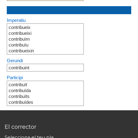
Imperatiu
contribueix
contribueixi
contribuïm
contribuïu
contribueixin
Gerundi
contribuint
Participi
contribuït
contribuïda
contribuïts
contribuïdes
El corrector
Selecciona el teu pla