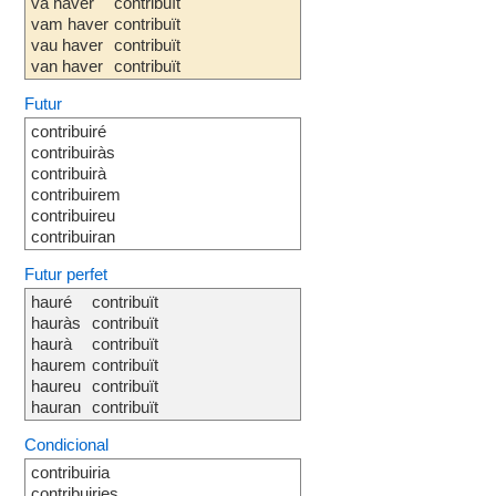
va haver
contribuït
vam haver
contribuït
vau haver
contribuït
van haver
contribuït
Futur
contribuiré
contribuiràs
contribuirà
contribuirem
contribuireu
contribuiran
Futur perfet
hauré
contribuït
hauràs
contribuït
haurà
contribuït
haurem
contribuït
haureu
contribuït
hauran
contribuït
Condicional
contribuiria
contribuiries