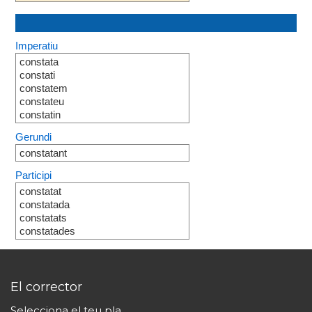
Imperatiu
constata
constati
constatem
constateu
constatin
Gerundi
constatant
Participi
constatat
constatada
constatats
constatades
El corrector
Selecciona el teu pla