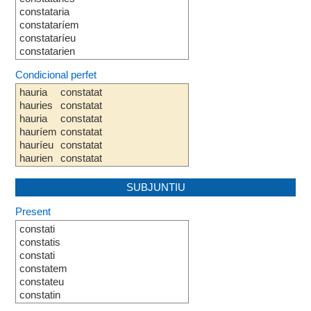
constataria
constataríem
constataríeu
constatarien
Condicional perfet
hauria
constatat
hauries
constatat
hauria
constatat
hauríem
constatat
hauríeu
constatat
haurien
constatat
SUBJUNTIU
Present
constati
constatis
constati
constatem
constateu
constatin