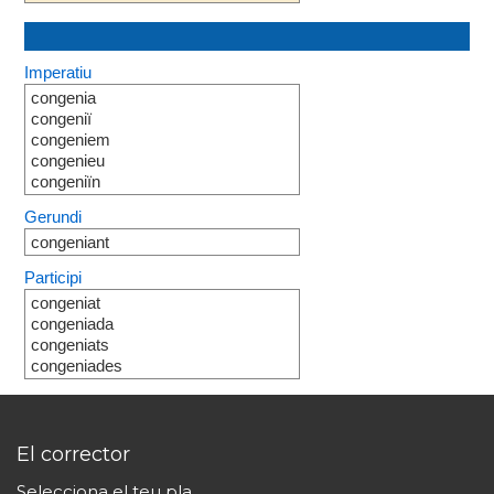
Imperatiu
congenia
congeniï
congeniem
congenieu
congeniïn
Gerundi
congeniant
Participi
congeniat
congeniada
congeniats
congeniades
El corrector
Selecciona el teu pla