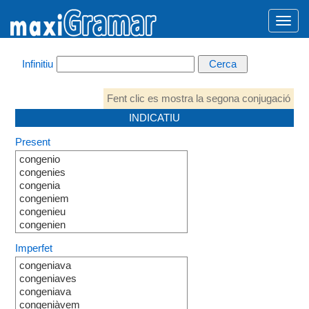
Infinitiu
Fent clic es mostra la segona conjugació
INDICATIU
Present
congenio
congenies
congenia
congeniem
congenieu
congenien
Imperfet
congeniava
congeniaves
congeniava
congeniàvem