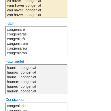
va haver
congeniat
vam haver
congeniat
vau haver
congeniat
van haver
congeniat
Futur
congeniaré
congeniaràs
congeniarà
congeniarem
congeniareu
congeniaran
Futur perfet
hauré
congeniat
hauràs
congeniat
haurà
congeniat
haurem
congeniat
haureu
congeniat
hauran
congeniat
Condicional
congeniaria
congeniaries