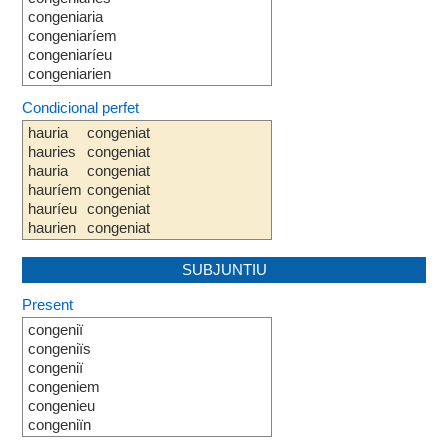
congeniaria
congeniaríem
congeniaríeu
congeniarien
Condicional perfet
hauria
congeniat
hauries
congeniat
hauria
congeniat
hauríem
congeniat
hauríeu
congeniat
haurien
congeniat
SUBJUNTIU
Present
congeniï
congeniïs
congeniï
congeniem
congenieu
congeniïn