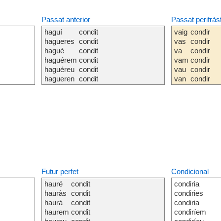
Passat anterior
Passat perifràs
haguí
condit
vaig
condir
hagueres
condit
vas
condir
hagué
condit
va
condir
haguérem
condit
vam
condir
haguéreu
condit
vau
condir
hagueren
condit
van
condir
Futur perfet
Condicional
hauré
condit
condiria
hauràs
condit
condiries
haurà
condit
condiria
haurem
condit
condiríem