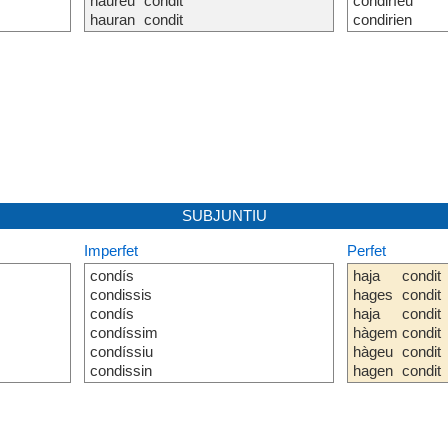
haureu
condit
condiríeu
hauran
condit
condirien
SUBJUNTIU
Imperfet
Perfet
condís
haja
condit
condissis
hages
condit
condís
haja
condit
condíssim
hàgem
condit
condíssiu
hàgeu
condit
condissin
hagen
condit