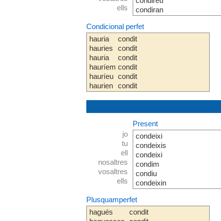
condireu
ells
condiran
Condicional perfet
hauria
condit
hauries
condit
hauria
condit
hauríem
condit
hauríeu
condit
haurien
condit
Present
jo
condeixi
tu
condeixis
ell
condeixi
nosaltres
condim
vosaltres
condiu
ells
condeixin
Plusquamperfet
hagués
condit