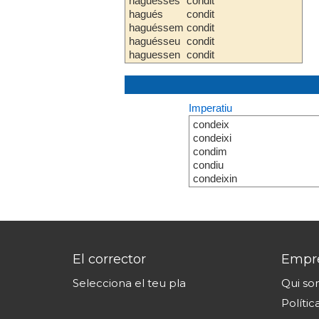
haguesses
condit
hagués
condit
haguéssem
condit
haguésseu
condit
haguessen
condit
Imperatiu
condeix
condeixi
condim
condiu
condeixin
El corrector
Empr
Selecciona el teu pla
Qui s
Polític