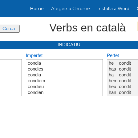
Home
Afegeix a Chrome
Instal·la a Word
Verbs en català
INDICATIU
Imperfet
Perfet
condia
he
condit
condies
has
condit
condia
ha
condit
condíem
hem
condit
condíeu
heu
condit
condien
han
condit