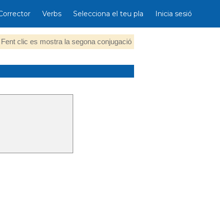
Corrector
Verbs
Selecciona el teu pla
Inicia sesió
Fent clic es mostra la segona conjugació