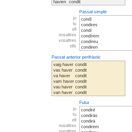
havien
condit
Passat simple
jo
condí
tu
condires
ell
condí
nosaltres
condírem
vosaltres
condíreu
ells
condiren
Passat anterior perifràstic
vaig haver
condit
vas haver
condit
va haver
condit
vam haver
condit
vau haver
condit
van haver
condit
Futur
jo
condiré
tu
condiràs
ell
condirà
nosaltres
condirem
vosaltres