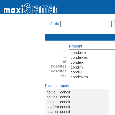
Infinitiu
Present
jo
condeixo
tu
condeixes
ell
condeix
nosaltres
condim
vosaltres
condiu
ells
condeixen
Plusquamperfet
havia
condit
havies
condit
havia
condit
havíem
condit
havíeu
condit