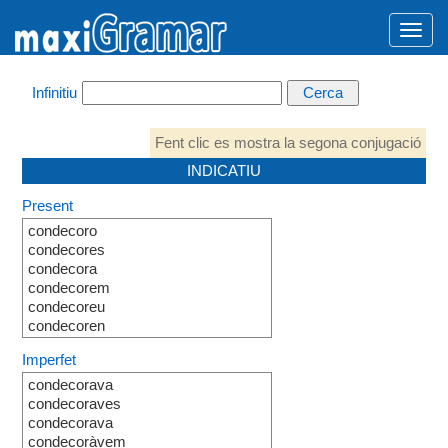
Infinitiu
Fent clic es mostra la segona conjugació
INDICATIU
Present
condecoro
condecores
condecora
condecorem
condecoreu
condecoren
Imperfet
condecorava
condecoraves
condecorava
condecoràvem