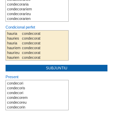
condecoraria
condecoraríem
condecoraríeu
condecorarien
Condicional perfet
hauria
condecorat
hauries
condecorat
hauria
condecorat
hauríem
condecorat
hauríeu
condecorat
haurien
condecorat
SUBJUNTIU
Present
condecori
condecoris
condecori
condecorem
condecoreu
condecorin