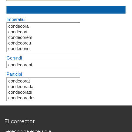
Imperatiu
condecora
condecori
condecorem
condecoreu
condecorin
Gerundi
condecorant
Participi
condecorat
condecorada
condecorats
condecorades
El corrector
Selecciona el teu pla