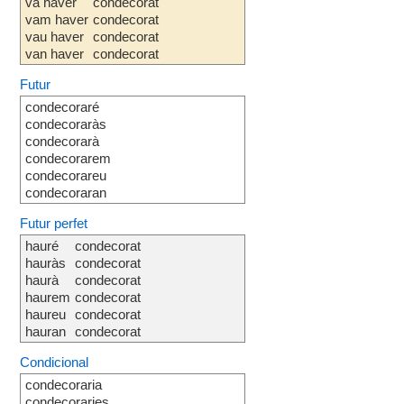
va haver
condecorat
vam haver
condecorat
vau haver
condecorat
van haver
condecorat
Futur
condecoraré
condecoraràs
condecorarà
condecorarem
condecorareu
condecoraran
Futur perfet
hauré
condecorat
hauràs
condecorat
haurà
condecorat
haurem
condecorat
haureu
condecorat
hauran
condecorat
Condicional
condecoraria
condecoraries