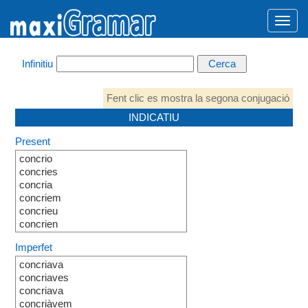
Infinitiu
Fent clic es mostra la segona conjugació
INDICATIU
Present
concrio
concries
concria
concriem
concrieu
concrien
Imperfet
concriava
concriaves
concriava
concriàvem