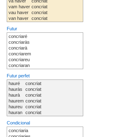
va haver
concriat
vam haver
concriat
vau haver
concriat
van haver
concriat
Futur
concriaré
concriaràs
concriarà
concriarem
concriareu
concriaran
Futur perfet
hauré
concriat
hauràs
concriat
haurà
concriat
haurem
concriat
haureu
concriat
hauran
concriat
Condicional
concriaria
concriaries