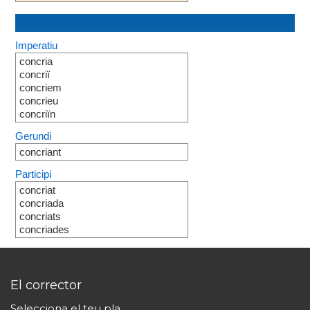
Imperatiu
concria
concriï
concriem
concrieu
concriïn
Gerundi
concriant
Participi
concriat
concriada
concriats
concriades
El corrector
Selecciona el teu pla