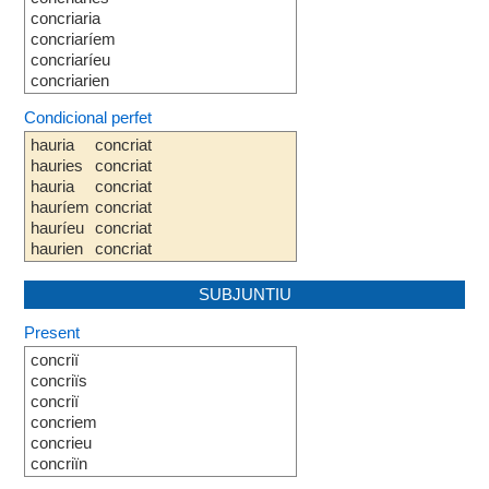
concriaria
concriaríem
concriaríeu
concriarien
Condicional perfet
hauria
concriat
hauries
concriat
hauria
concriat
hauríem
concriat
hauríeu
concriat
haurien
concriat
SUBJUNTIU
Present
concriï
concriïs
concriï
concriem
concrieu
concriïn