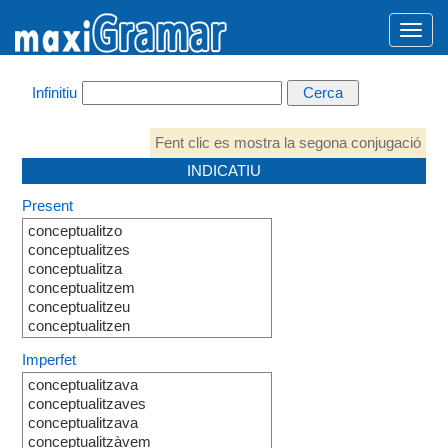
Infinitiu
Fent clic es mostra la segona conjugació
INDICATIU
Present
conceptualitzo
conceptualitzes
conceptualitza
conceptualitzem
conceptualitzeu
conceptualitzen
Imperfet
conceptualitzava
conceptualitzaves
conceptualitzava
conceptualitzàvem