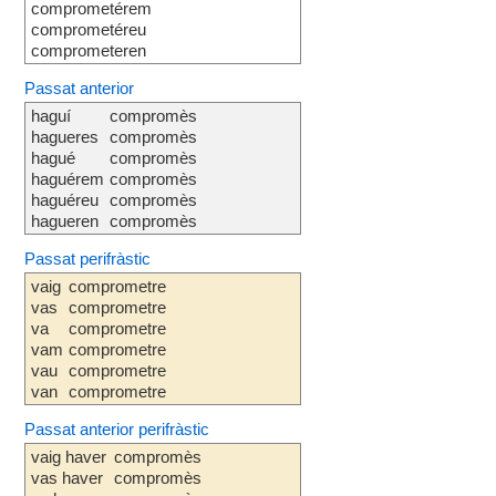
comprometérem
comprometéreu
comprometeren
Passat anterior
haguí
compromès
hagueres
compromès
hagué
compromès
haguérem
compromès
haguéreu
compromès
hagueren
compromès
Passat perifràstic
vaig
comprometre
vas
comprometre
va
comprometre
vam
comprometre
vau
comprometre
van
comprometre
Passat anterior perifràstic
vaig haver
compromès
vas haver
compromès