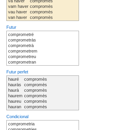
va haver
compromès
vam haver
compromès
vau haver
compromès
van haver
compromès
Futur
comprometré
comprometràs
comprometrà
comprometrem
comprometreu
comprometran
Futur perfet
hauré
compromès
hauràs
compromès
haurà
compromès
haurem
compromès
haureu
compromès
hauran
compromès
Condicional
comprometria
comprometries