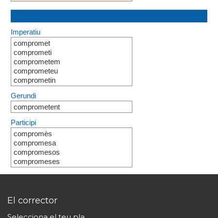
Imperatiu
compromet
comprometi
comprometem
comprometeu
comprometin
Gerundi
comprometent
Participi
compromès
compromesa
compromesos
compromeses
El corrector
Selecciona el teu pla