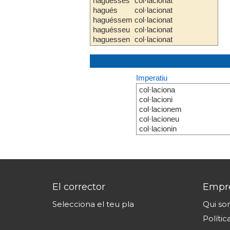
haguesses
col·lacionat
hagués
col·lacionat
haguéssem
col·lacionat
haguésseu
col·lacionat
haguessen
col·lacionat
Imperatiu
col·laciona
col·lacioni
col·lacionem
col·lacioneu
col·lacionin
El corrector
Empr
Selecciona el teu pla
Qui s
Polític