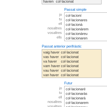
havien
col·lacionat
Passat simple
jo
col·lacioní
tu
col·lacionares
ell
col·lacionà
nosaltres
col·lacionàrem
vosaltres
col·lacionàreu
ells
col·lacionaren
Passat anterior perifràstic
vaig haver
col·lacionat
vas haver
col·lacionat
va haver
col·lacionat
vam haver
col·lacionat
vau haver
col·lacionat
van haver
col·lacionat
Futur
jo
col·lacionaré
tu
col·lacionaràs
ell
col·lacionarà
nosaltres
col·lacionarem
vosaltres