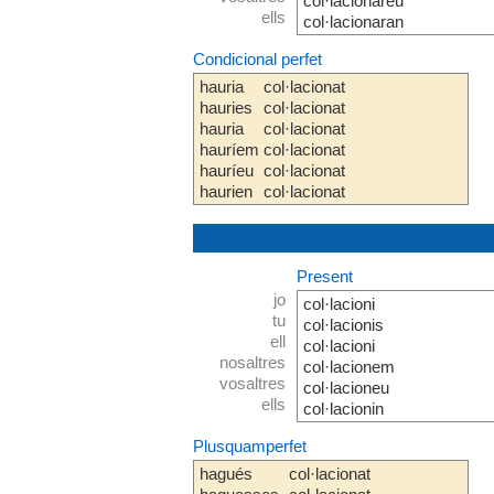
col·lacionareu
ells
col·lacionaran
Condicional perfet
hauria
col·lacionat
hauries
col·lacionat
hauria
col·lacionat
hauríem
col·lacionat
hauríeu
col·lacionat
haurien
col·lacionat
Present
jo
col·lacioni
tu
col·lacionis
ell
col·lacioni
nosaltres
col·lacionem
vosaltres
col·lacioneu
ells
col·lacionin
Plusquamperfet
hagués
col·lacionat