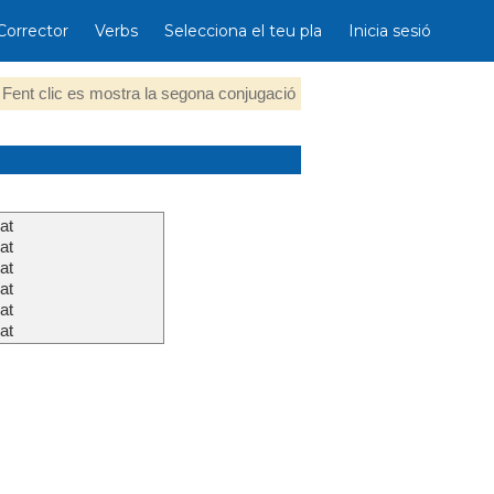
Corrector
Verbs
Selecciona el teu pla
Inicia sesió
Fent clic es mostra la segona conjugació
nat
nat
nat
nat
nat
nat