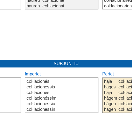
haureu
col·lacionat
col·lacionaríeu
hauran
col·lacionat
col·lacionarien
SUBJUNTIU
Imperfet
Perfet
col·lacionés
haja
col·lac
col·lacionessis
hages
col·lac
col·lacionés
haja
col·lac
col·lacionéssim
hàgem
col·lac
col·lacionéssiu
hàgeu
col·lac
col·lacionessin
hagen
col·lac