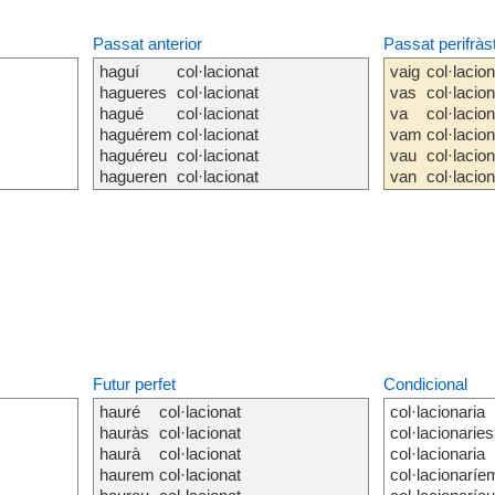
Passat anterior
Passat perifràs
haguí
col·lacionat
vaig
col·lacio
hagueres
col·lacionat
vas
col·lacio
hagué
col·lacionat
va
col·lacio
haguérem
col·lacionat
vam
col·lacio
haguéreu
col·lacionat
vau
col·lacio
hagueren
col·lacionat
van
col·lacio
Futur perfet
Condicional
hauré
col·lacionat
col·lacionaria
hauràs
col·lacionat
col·lacionaries
haurà
col·lacionat
col·lacionaria
haurem
col·lacionat
col·lacionaríe