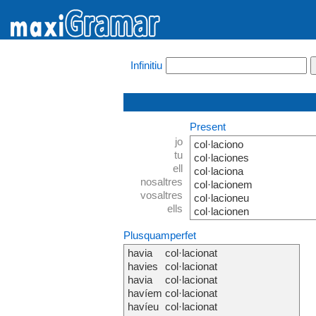
Infinitiu
Present
jo
col·laciono
tu
col·laciones
ell
col·laciona
nosaltres
col·lacionem
vosaltres
col·lacioneu
ells
col·lacionen
Plusquamperfet
havia
col·lacionat
havies
col·lacionat
havia
col·lacionat
havíem
col·lacionat
havíeu
col·lacionat