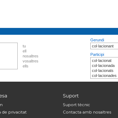
Gerundi
tu
col·lacionant
ell
Participi
nosaltres
col·lacionat
vosaltres
col·lacionada
ells
col·lacionats
col·lacionades
esa
Suport
om
Suport tècnic
a de privacitat
Contacta amb nosaltres