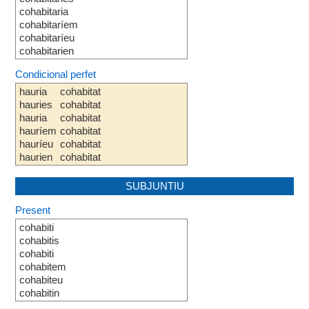
cohabitaria
cohabitaríem
cohabitaríeu
cohabitarien
Condicional perfet
hauria
cohabitat
hauries
cohabitat
hauria
cohabitat
hauríem
cohabitat
hauríeu
cohabitat
haurien
cohabitat
SUBJUNTIU
Present
cohabiti
cohabitis
cohabiti
cohabitem
cohabiteu
cohabitin