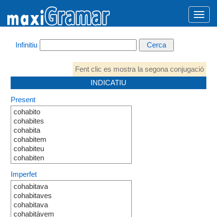
Infinitiu
Fent clic es mostra la segona conjugació
INDICATIU
Present
cohabito
cohabites
cohabita
cohabitem
cohabiteu
cohabiten
Imperfet
cohabitava
cohabitaves
cohabitava
cohabitàvem