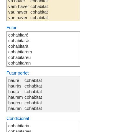
va haver
cohabitat
vam haver
cohabitat
vau haver
cohabitat
van haver
cohabitat
Futur
cohabitaré
cohabitaràs
cohabitarà
cohabitarem
cohabitareu
cohabitaran
Futur perfet
hauré
cohabitat
hauràs
cohabitat
haurà
cohabitat
haurem
cohabitat
haureu
cohabitat
hauran
cohabitat
Condicional
cohabitaria
cohabitaries