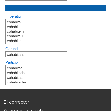
Imperatiu
cohabita
cohabiti
cohabitem
cohabiteu
cohabitin
Gerundi
cohabitant
Participi
cohabitat
cohabitada
cohabitats
cohabitades
El corrector
Selecciona el teu pla