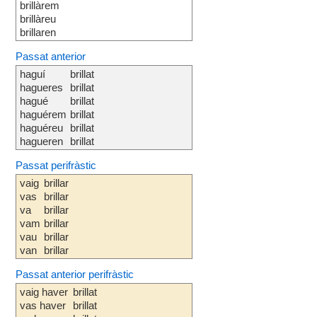
brillàrem
brillàreu
brillaren
Passat anterior
haguí
brillat
hagueres
brillat
hagué
brillat
haguérem
brillat
haguéreu
brillat
hagueren
brillat
Passat perifràstic
vaig
brillar
vas
brillar
va
brillar
vam
brillar
vau
brillar
van
brillar
Passat anterior perifràstic
vaig haver
brillat
vas haver
brillat