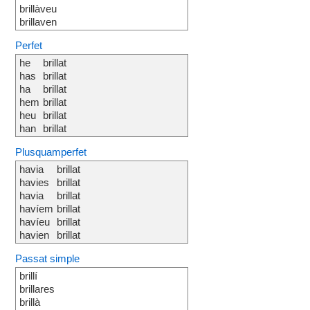
brillàveu
brillaven
Perfet
he
brillat
has
brillat
ha
brillat
hem
brillat
heu
brillat
han
brillat
Plusquamperfet
havia
brillat
havies
brillat
havia
brillat
havíem
brillat
havíeu
brillat
havien
brillat
Passat simple
brillí
brillares
brillà