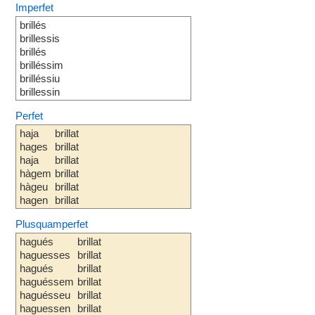
Imperfet
brillés
brillessis
brillés
brilléssim
brilléssiu
brillessin
Perfet
haja
brillat
hages
brillat
haja
brillat
hàgem
brillat
hàgeu
brillat
hagen
brillat
Plusquamperfet
hagués
brillat
haguesses
brillat
hagués
brillat
haguéssem
brillat
haguésseu
brillat
haguessen
brillat