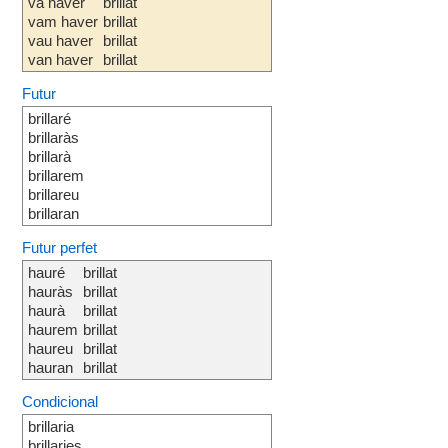
va haver
brillat
vam haver
brillat
vau haver
brillat
van haver
brillat
Futur
brillaré
brillaràs
brillarà
brillarem
brillareu
brillaran
Futur perfet
hauré
brillat
hauràs
brillat
haurà
brillat
haurem
brillat
haureu
brillat
hauran
brillat
Condicional
brillaria
brillaries