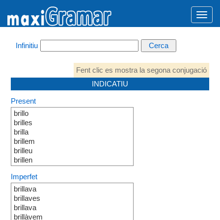
Infinitiu
Fent clic es mostra la segona conjugació
INDICATIU
Present
brillo
brilles
brilla
brillem
brilleu
brillen
Imperfet
brillava
brillaves
brillava
brillàvem