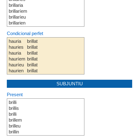
brillaria
brillaríem
brillaríeu
brillarien
Condicional perfet
hauria
brillat
hauries
brillat
hauria
brillat
hauríem
brillat
hauríeu
brillat
haurien
brillat
SUBJUNTIU
Present
brilli
brillis
brilli
brillem
brilleu
brillin