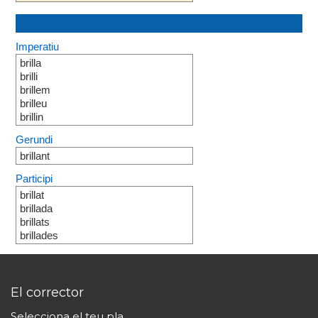
Imperatiu
brilla
brilli
brillem
brilleu
brillin
Gerundi
brillant
Participi
brillat
brillada
brillats
brillades
El corrector
Selecciona el teu pla