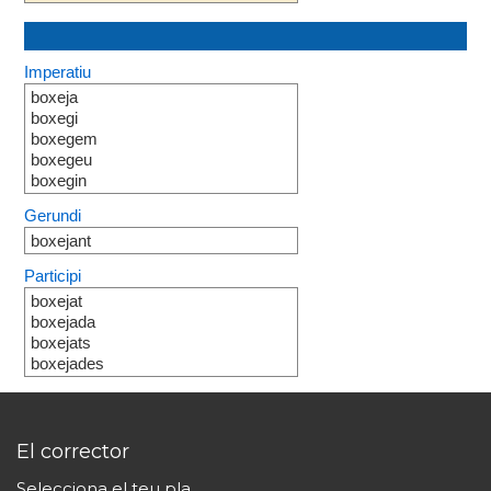
Imperatiu
boxeja
boxegi
boxegem
boxegeu
boxegin
Gerundi
boxejant
Participi
boxejat
boxejada
boxejats
boxejades
El corrector
Selecciona el teu pla