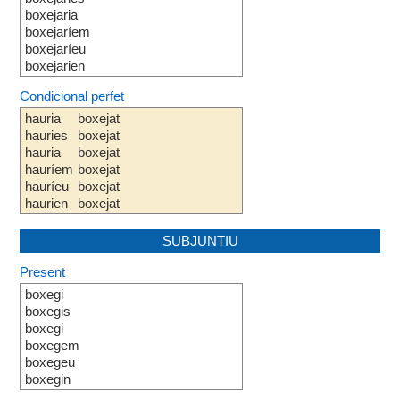
boxejaria
boxejaríem
boxejaríeu
boxejarien
Condicional perfet
hauria
boxejat
hauries
boxejat
hauria
boxejat
hauríem
boxejat
hauríeu
boxejat
haurien
boxejat
SUBJUNTIU
Present
boxegi
boxegis
boxegi
boxegem
boxegeu
boxegin