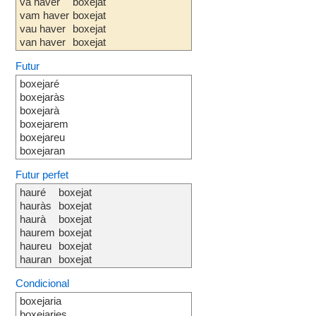
va haver
boxejat
vam haver
boxejat
vau haver
boxejat
van haver
boxejat
Futur
boxejaré
boxejaràs
boxejarà
boxejarem
boxejareu
boxejaran
Futur perfet
hauré
boxejat
hauràs
boxejat
haurà
boxejat
haurem
boxejat
haureu
boxejat
hauran
boxejat
Condicional
boxejaria
boxejaries