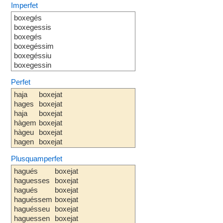
Imperfet
boxegés
boxegessis
boxegés
boxegéssim
boxegéssiu
boxegessin
Perfet
haja
boxejat
hages
boxejat
haja
boxejat
hàgem
boxejat
hàgeu
boxejat
hagen
boxejat
Plusquamperfet
hagués
boxejat
haguesses
boxejat
hagués
boxejat
haguéssem
boxejat
haguésseu
boxejat
haguessen
boxejat