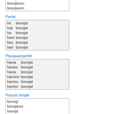
boxejàveu
boxejaven
Perfet
he
boxejat
has
boxejat
ha
boxejat
hem
boxejat
heu
boxejat
han
boxejat
Plusquamperfet
havia
boxejat
havies
boxejat
havia
boxejat
havíem
boxejat
havíeu
boxejat
havien
boxejat
Passat simple
boxegí
boxejares
boxejà