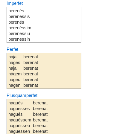
Imperfet
berenés
berenessis
berenés
berenéssim
berenéssiu
berenessin
Perfet
haja
berenat
hages
berenat
haja
berenat
hàgem
berenat
hàgeu
berenat
hagen
berenat
Plusquamperfet
hagués
berenat
haguesses
berenat
hagués
berenat
haguéssem
berenat
haguésseu
berenat
haguessen
berenat