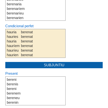
berenaria
berenaríem
berenaríeu
berenarien
Condicional perfet
hauria
berenat
hauries
berenat
hauria
berenat
hauríem
berenat
hauríeu
berenat
haurien
berenat
SUBJUNTIU
Present
bereni
berenis
bereni
berenem
bereneu
berenin