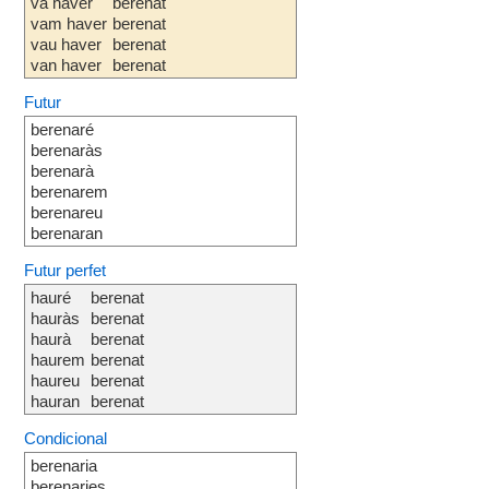
va haver
berenat
vam haver
berenat
vau haver
berenat
van haver
berenat
Futur
berenaré
berenaràs
berenarà
berenarem
berenareu
berenaran
Futur perfet
hauré
berenat
hauràs
berenat
haurà
berenat
haurem
berenat
haureu
berenat
hauran
berenat
Condicional
berenaria
berenaries