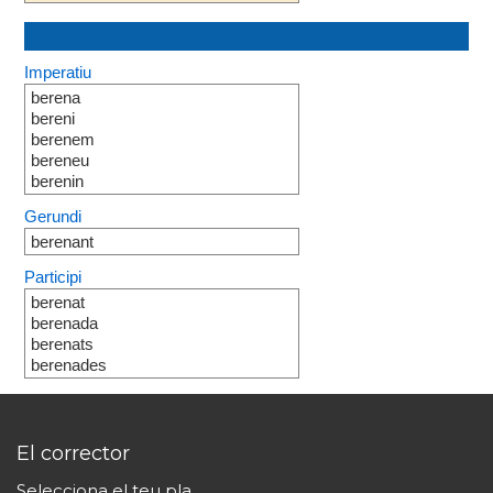
Imperatiu
berena
bereni
berenem
bereneu
berenin
Gerundi
berenant
Participi
berenat
berenada
berenats
berenades
El corrector
Selecciona el teu pla