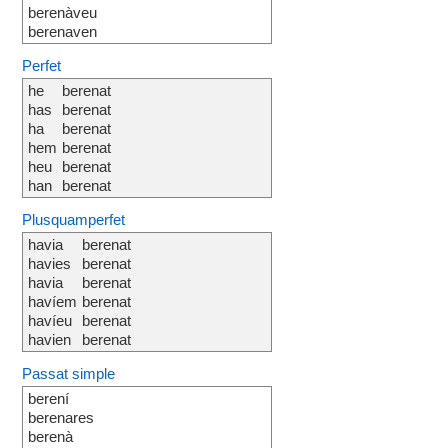
berenàveu
berenaven
Perfet
he
berenat
has
berenat
ha
berenat
hem
berenat
heu
berenat
han
berenat
Plusquamperfet
havia
berenat
havies
berenat
havia
berenat
havíem
berenat
havíeu
berenat
havien
berenat
Passat simple
berení
berenares
berenà