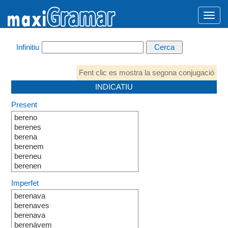
Infinitiu
Fent clic es mostra la segona conjugació
INDICATIU
Present
bereno
berenes
berena
berenem
bereneu
berenen
Imperfet
berenava
berenaves
berenava
berenàvem