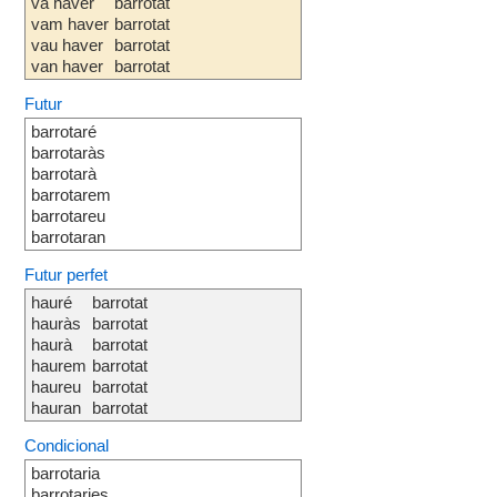
va haver
barrotat
vam haver
barrotat
vau haver
barrotat
van haver
barrotat
Futur
barrotaré
barrotaràs
barrotarà
barrotarem
barrotareu
barrotaran
Futur perfet
hauré
barrotat
hauràs
barrotat
haurà
barrotat
haurem
barrotat
haureu
barrotat
hauran
barrotat
Condicional
barrotaria
barrotaries