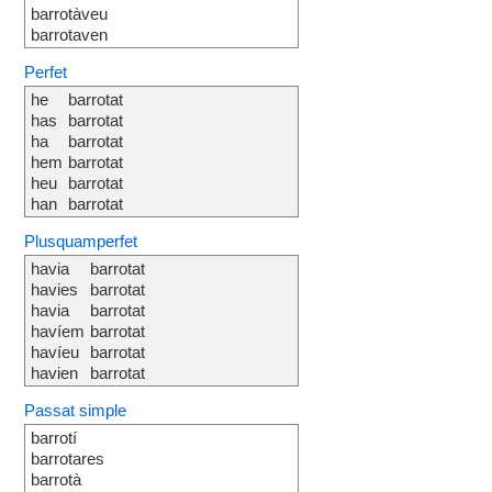
barrotàveu
barrotaven
Perfet
he
barrotat
has
barrotat
ha
barrotat
hem
barrotat
heu
barrotat
han
barrotat
Plusquamperfet
havia
barrotat
havies
barrotat
havia
barrotat
havíem
barrotat
havíeu
barrotat
havien
barrotat
Passat simple
barrotí
barrotares
barrotà