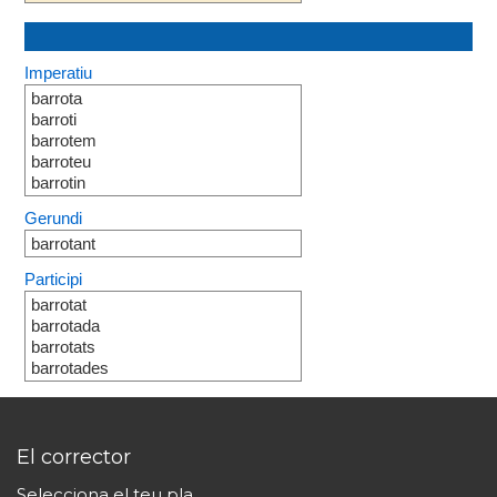
Imperatiu
barrota
barroti
barrotem
barroteu
barrotin
Gerundi
barrotant
Participi
barrotat
barrotada
barrotats
barrotades
El corrector
Selecciona el teu pla