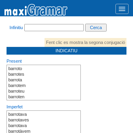
Infinitiu
Fent clic es mostra la segona conjugació
INDICATIU
Present
barroto
barrotes
barrota
barrotem
barroteu
barroten
Imperfet
barrotava
barrotaves
barrotava
barrotàvem