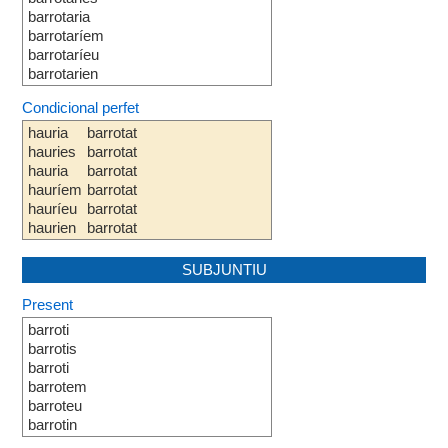
barrotaria
barrotaríem
barrotaríeu
barrotarien
Condicional perfet
hauria
barrotat
hauries
barrotat
hauria
barrotat
hauríem
barrotat
hauríeu
barrotat
haurien
barrotat
SUBJUNTIU
Present
barroti
barrotis
barroti
barrotem
barroteu
barrotin