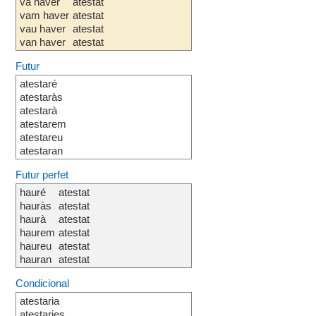
va haver
atestat
vam haver
atestat
vau haver
atestat
van haver
atestat
Futur
atestaré
atestaràs
atestarà
atestarem
atestareu
atestaran
Futur perfet
hauré
atestat
hauràs
atestat
haurà
atestat
haurem
atestat
haureu
atestat
hauran
atestat
Condicional
atestaria
atestaries