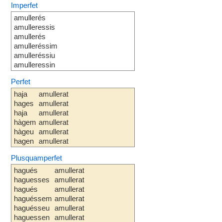
Imperfet
amullerés
amulleressis
amullerés
amulleréssim
amulleréssiu
amulleressin
Perfet
haja
amullerat
hages
amullerat
haja
amullerat
hàgem
amullerat
hàgeu
amullerat
hagen
amullerat
Plusquamperfet
hagués
amullerat
haguesses
amullerat
hagués
amullerat
haguéssem
amullerat
haguésseu
amullerat
haguessen
amullerat