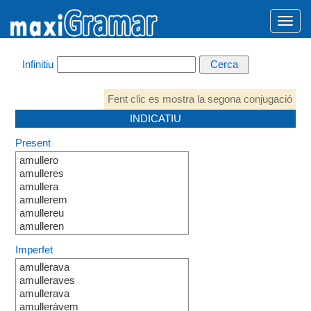
Infinitiu
Fent clic es mostra la segona conjugació
INDICATIU
Present
amullero
amulleres
amullera
amullerem
amullereu
amulleren
Imperfet
amullerava
amulleraves
amullerava
amulleràvem