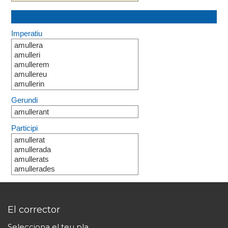
Imperatiu
amullera
amulleri
amullerem
amullereu
amullerin
Gerundi
amullerant
Participi
amullerat
amullerada
amullerats
amullerades
El corrector
Selecciona el teu pla