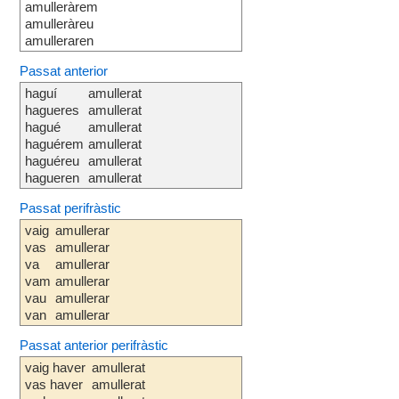
amulleràrem
amulleràreu
amulleraren
Passat anterior
haguí
amullerat
hagueres
amullerat
hagué
amullerat
haguérem
amullerat
haguéreu
amullerat
hagueren
amullerat
Passat perifràstic
vaig
amullerar
vas
amullerar
va
amullerar
vam
amullerar
vau
amullerar
van
amullerar
Passat anterior perifràstic
vaig haver
amullerat
vas haver
amullerat