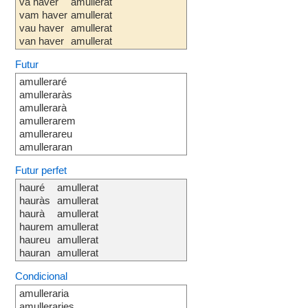
va haver
amullerat
vam haver
amullerat
vau haver
amullerat
van haver
amullerat
Futur
amulleraré
amulleraràs
amullerarà
amullerarem
amullerareu
amulleraran
Futur perfet
hauré
amullerat
hauràs
amullerat
haurà
amullerat
haurem
amullerat
haureu
amullerat
hauran
amullerat
Condicional
amulleraria
amulleraries