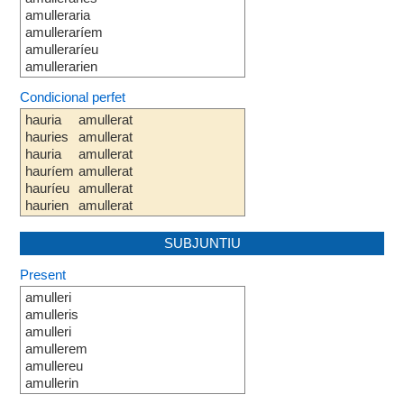
amulleraria
amulleraríem
amulleraríeu
amullerarien
Condicional perfet
hauria
amullerat
hauries
amullerat
hauria
amullerat
hauríem
amullerat
hauríeu
amullerat
haurien
amullerat
SUBJUNTIU
Present
amulleri
amulleris
amulleri
amullerem
amullereu
amullerin