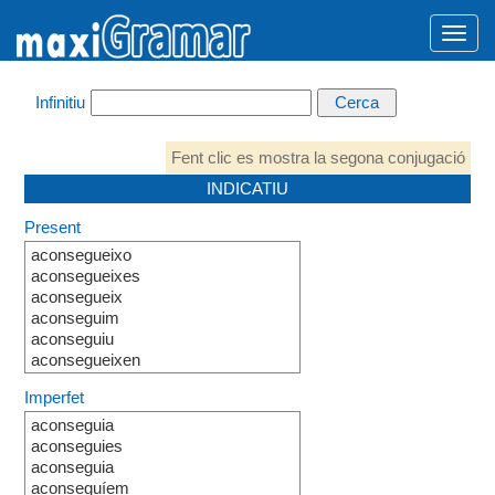
Infinitiu
Fent clic es mostra la segona conjugació
INDICATIU
Present
aconsegueixo
aconsegueixes
aconsegueix
aconseguim
aconseguiu
aconsegueixen
Imperfet
aconseguia
aconseguies
aconseguia
aconseguíem