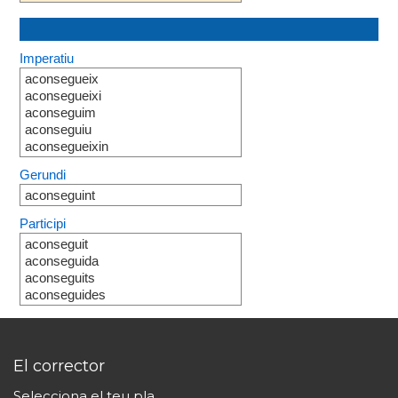
Imperatiu
aconsegueix
aconsegueixi
aconseguim
aconseguiu
aconsegueixin
Gerundi
aconseguint
Participi
aconseguit
aconseguida
aconseguits
aconseguides
El corrector
Selecciona el teu pla