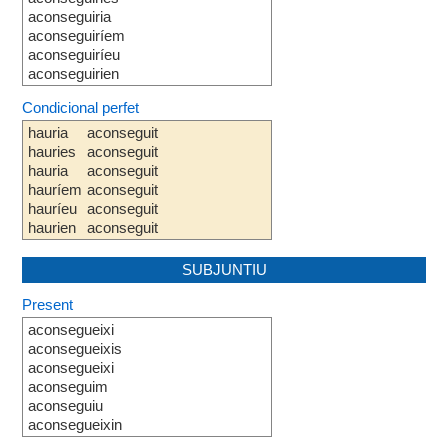
aconseguiria
aconseguiríem
aconseguiríeu
aconseguirien
Condicional perfet
hauria
aconseguit
hauries
aconseguit
hauria
aconseguit
hauríem
aconseguit
hauríeu
aconseguit
haurien
aconseguit
SUBJUNTIU
Present
aconsegueixi
aconsegueixis
aconsegueixi
aconseguim
aconseguiu
aconsegueixin