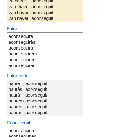
va haver
aconseguit
vam haver
aconseguit
vau haver
aconseguit
van haver
aconseguit
Futur
aconseguiré
aconseguiràs
aconseguirà
aconseguirem
aconseguireu
aconseguiran
Futur perfet
hauré
aconseguit
hauràs
aconseguit
haurà
aconseguit
haurem
aconseguit
haureu
aconseguit
hauran
aconseguit
Condicional
aconseguiria
aconseguiries