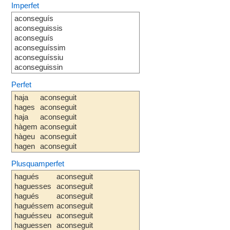
Imperfet
aconseguís
aconseguissis
aconseguís
aconseguíssim
aconseguíssiu
aconseguissin
Perfet
haja
aconseguit
hages
aconseguit
haja
aconseguit
hàgem
aconseguit
hàgeu
aconseguit
hagen
aconseguit
Plusquamperfet
hagués
aconseguit
haguesses
aconseguit
hagués
aconseguit
haguéssem
aconseguit
haguésseu
aconseguit
haguessen
aconseguit