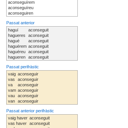
aconseguírem
aconseguíreu
aconseguiren
Passat anterior
haguí
aconseguit
hagueres
aconseguit
hagué
aconseguit
haguérem
aconseguit
haguéreu
aconseguit
hagueren
aconseguit
Passat perifràstic
vaig
aconseguir
vas
aconseguir
va
aconseguir
vam
aconseguir
vau
aconseguir
van
aconseguir
Passat anterior perifràstic
vaig haver
aconseguit
vas haver
aconseguit